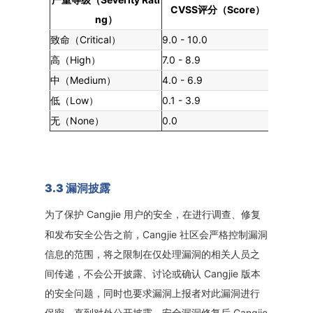
严重等级（
CVSS
Score）
评分（
ng
）
Critical）
9.0 - 10.0
致命（
High）
7.0 - 8.9
高（
Medium）
4.0 - 6.9
中（
Low）
0.1 - 3.9
低（
None）
0.0
无（
3.3 漏洞披露
Cangjie 用户的安全，在进行调查、修复
为了保护
和发布安全公告之前，Cangjie 社区会严格控制漏洞
信息的范围，将之限制在仅处理漏洞的相关人员之
间传递，不会公开披露、讨论或确认 Cangjie 版本
的安全问题，同时也要求漏洞上报者对此漏洞进行
保密，直到对外公开披露。安全漏洞修复后 Cangjie