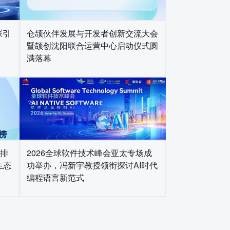
仓颉伙伴发展与开发者创新交流大会
张引
暨颉创沈阳联合运营中心启动仪式圆
满落幕
2026全球软件技术峰会亚太专场成
量排
功举办，冯新宇教授领衔探讨AI时代
生态
编程语言新范式