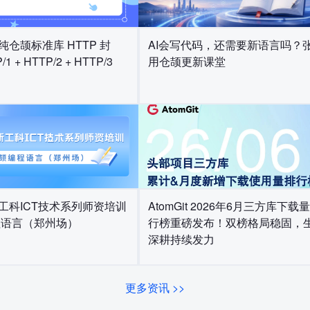
ib：纯仓颉标准库 HTTP 封
AI会写代码，还需要新语言吗？
1 + HTTP/2 + HTTP/3
用仓颉更新课堂
新工科ICT技术系列师资培训
AtomGit 2026年6月三方库下载
程语言（郑州场）
行榜重磅发布！双榜格局稳固，
深耕持续发力
更多资讯 >>