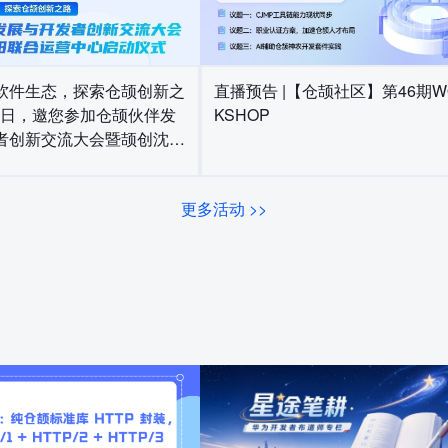
软件生态，探索仓颉创新之
直播预告 |【仓颉社区】第46期W
月10日，邀您参加仓颉伙伴发
KSHOP
者创新交流大会暨颉创沈阳
中心启动仪式
更多活动 >>