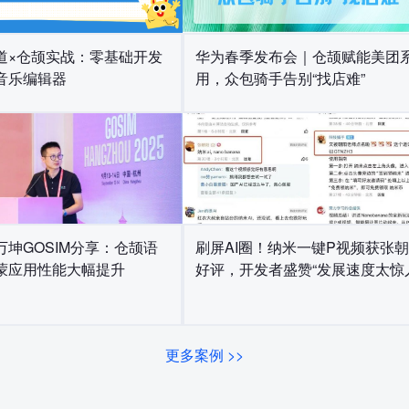
道×仓颉实战：零基础开发
华为春季发布会｜仓颉赋能美团
音乐编辑器
用，众包骑手告别“找店难”
万坤GOSIM分享：仓颉语
刷屏AI圈！纳米一键P视频获张
蒙应用性能大幅提升
好评，开发者盛赞“发展速度太惊
更多案例 >>