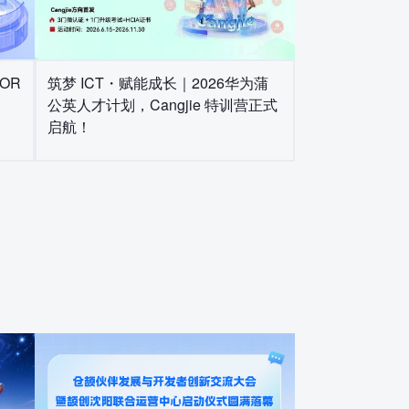
OR
筑梦 ICT・赋能成长｜2026华为蒲
公英人才计划，Cangjie 特训营正式
启航！