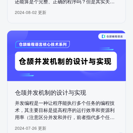
还能算是个完整、正确的程序吗？但是其实关于
类型系统的作用，一直是存在两种针锋相对的看
2024-08-02 更新
法的。大家普遍习惯的这种把类型作为程序不可
分割的一部分的看待方式叫做“内生”（intrinsic）
的理解方式，即一个程序如果没有合法的类型就
不能算有意义的程序。而与之相对的，也存在一
种“外生”（extrinsic）的理解方式，持这种观点的
人认为，程序即使没有类型也同样有意义，类型
检查只是额外地证明了这个程序的一些性质，与
其他的各种程序分析工具应该处于同样的地位。
仓颉并发机制的设计与实现
并发编程是一种让程序能执行多个任务的编程技
术，其主要目标是提高程序的运行效率和资源利
用率（注意区分并发和并行，前者指代多个任务
的执行时间有重合，如交替执行，而后者严格要
2024-07-26 更新
求任务同时执行）。线程是最为常见的并发模