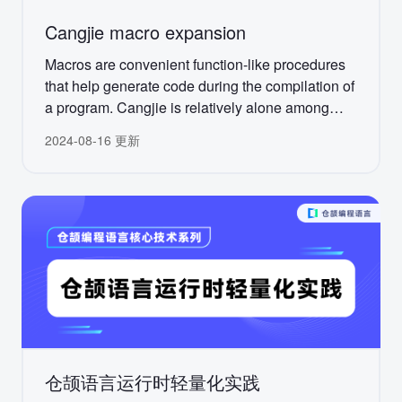
Cangjie macro expansion
Macros are convenient function-like procedures
that help generate code during the compilation of
a program. Cangjie is relatively alone among
modern programming languages to support
2024-08-16 更新
macros – Rust and Swift have macros too, but
not Go, Python, C#, JavaScript, or Kotlin.
仓颉语言运行时轻量化实践